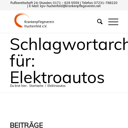
Rufbereitschaft 24-Stunden: 0171 – 629 5559 | Telefon: 07231-788220
| E-Mail:
kpv-huchenfeld@krankenpflegeverein.net
Schlagwortarch
für:
Elektroautos
Du bist hier:
Startseite
/
Elektroautos
BEITRÄGE