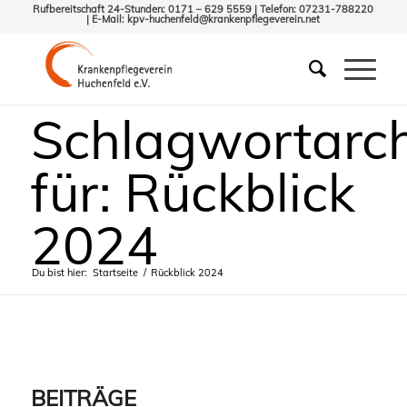
Rufbereitschaft 24-Stunden: 0171 – 629 5559 | Telefon: 07231-788220
| E-Mail:
kpv-huchenfeld@krankenpflegeverein.net
Schlagwortarch
für: Rückblick
2024
Du bist hier:
Startseite
/
Rückblick 2024
BEITRÄGE