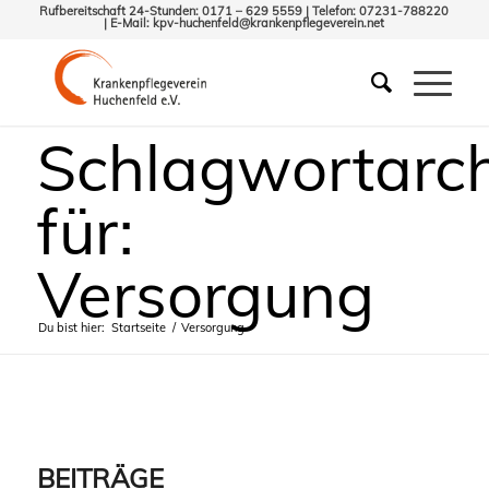
Rufbereitschaft 24-Stunden: 0171 – 629 5559 | Telefon: 07231-788220
| E-Mail:
kpv-huchenfeld@krankenpflegeverein.net
Schlagwortarch
für:
Versorgung
Du bist hier:
Startseite
/
Versorgung
BEITRÄGE