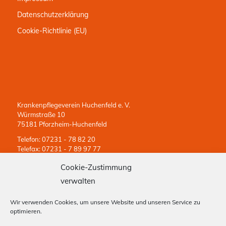
Datenschutzerklärung
Cookie-Richtlinie (EU)
Krankenpflegeverein Huchenfeld e. V.
Würmstraße 10
75181 Pforzheim-Huchenfeld
Telefon: 07231 - 78 82 20
Telefax: 07231 - 7 89 97 77
Rufbereitschaft: 0171 - 629 5559 (24 Stunden erreichbar)
Cookie-Zustimmung
kpv-huchenfeld@krankenpflegeverein.net
verwalten
Wir verwenden Cookies, um unsere Website und unseren Service zu
optimieren.